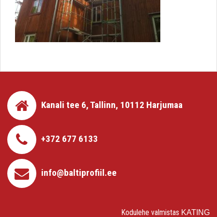
Kanali tee 6, Tallinn, 10112 Harjumaa
+372 677 6133
info@baltiprofiil.ee
Kodulehe valmistas
KATING